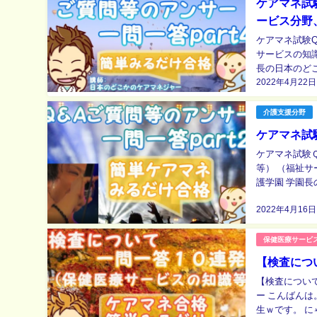
ケアマネ試
ービス分野
ケアマネ試験Q
サービスの知識等） 日本のどこかのケアマネジャー こんばんは。 
長の日本のど
2022年4月22日
Q＆Aご質問等の
介護支援分野
ケアマネ試
ケアマネ試験Ｑ
等） （福祉サービスの知識等） 日本のど
護学園 学園長
マネ試験Ｑ＆Ａ
2022年4月16日
保健医療サービ
【検査につ
【検査について一問
ー こんばんは
生ｗです。 にゃんこ 今夜のメニューは、 【検査について一問一答１０連発】 となってるにゃん♪