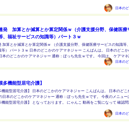
って頂いて 確認問題にチ...
連発 加算とか減算とか算定関係ｗ（介護支援分野、保健医療
等、福祉サービスの知識等）パート３ｗ
発 加算とか減算とか算定関係ｗ （介護支援分野、保健医療サービスの知識等
こかのケアマネジャー こんばんは。 日本のどこかの介
のどこかのケアマネジャー 通称：ぼっち先生ｗです。 今回は、 ケアマネ試験
 加算とか減算とか算定関係特...
模多機能型居宅介護】
どこかのケアマネジャー こんばんは。 日本のどこかの介
長の日本のどこかのケアマネジャー 通称：ぼっち先生ｗです。 今夜のメニュー
介護】 となっております。 にゃんこ 動画をご覧になって 確認問題に
チャレンジしてにゃ♪ https://y...