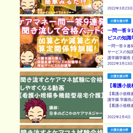
動画をご覧にな
2022年3月23日
介護支援分野
一問一答９
ビスの知識
一問一答９連
サービスの知識等） パート３ｗ 日本のど
護学園学園長 日本
2022年3月13日
一問一答９連発
介護支援分野
【看護小規
【看護小規模多機能型居宅介護】 日本の
護学園 学園
【看護小規模多機能型居宅
2022年2月4日
介護支援分野