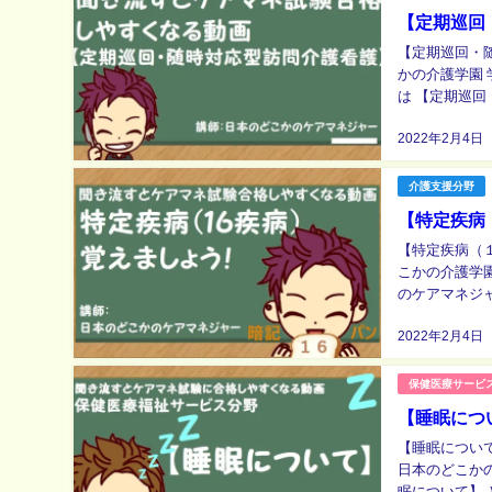
【定期巡回
【定期巡回・随時対応型訪問介護看
かの介護学園
は 【定期巡回・随時
2022年2月4日
介護支援分野
【特定疾病
【特定疾病（１６疾病）覚えまし
こかの介護学園 
のケアマネジ
す。 特定
2022年2月4日
保健医療サービ
【睡眠につ
【睡眠について】 （保健医
日本のどこか
眠について】 となっております。 に