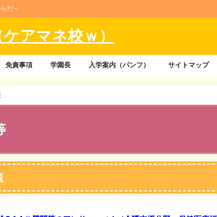
からだ～
（ケアマネ校ｗ）
免責事項
学園長
入学案内（パンフ）
サイトマップ
等
等
覧