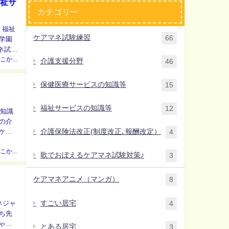
福祉サ
カテゴリー
、福祉
ケアマネ試験練習
66
ネ試験
日本のどこかのケアマネジャー
介護支援分野
46
保健医療サービスの知識等
15
福祉サービスの知識等
12
の知識
介護保険法改正(制度改正､報酬改定）
ケア
4
日本のどこかのケアマネジャー
歌でおぼえるケアマネ試験対策♪
3
ケアマネアニメ（マンガ）
8
すごい居宅
4
ち先
とある居宅
3