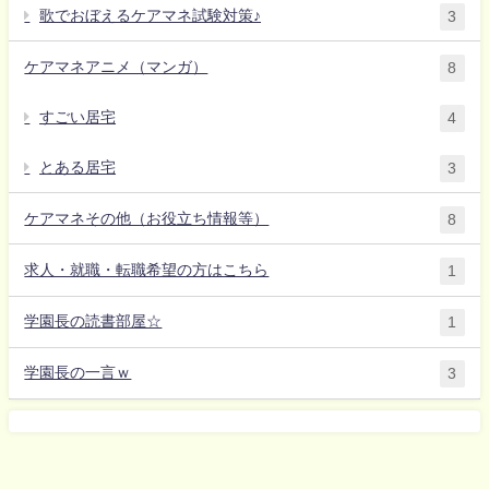
歌でおぼえるケアマネ試験対策♪
3
ケアマネアニメ（マンガ）
8
すごい居宅
4
とある居宅
3
ケアマネその他（お役立ち情報等）
8
求人・就職・転職希望の方はこちら
1
学園長の読書部屋☆
1
学園長の一言ｗ
3