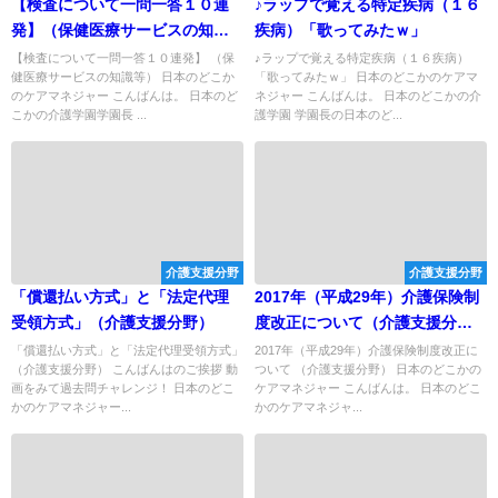
【検査について一問一答１０連
♪ラップで覚える特定疾病（１６
発】（保健医療サービスの知識
疾病）「歌ってみたｗ」
等）
【検査について一問一答１０連発】 （保
♪ラップで覚える特定疾病（１６疾病）
健医療サービスの知識等） 日本のどこか
「歌ってみたｗ」 日本のどこかのケアマ
のケアマネジャー こんばんは。 日本のど
ネジャー こんばんは。 日本のどこかの介
こかの介護学園学園長 ...
護学園 学園長の日本のど...
介護支援分野
介護支援分野
「償還払い方式」と「法定代理
2017年（平成29年）介護保険制
受領方式」（介護支援分野）
度改正について（介護支援分
野）
「償還払い方式」と「法定代理受領方式」
2017年（平成29年）介護保険制度改正に
（介護支援分野） こんばんはのご挨拶 動
ついて （介護支援分野） 日本のどこかの
画をみて過去問チャレンジ！ 日本のどこ
ケアマネジャー こんばんは。 日本のどこ
かのケアマネジャー...
かのケアマネジャ...