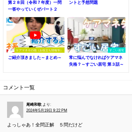
第２８回（令和７年度）一問
ントと予想問題
一答やっていくぜパート２
ケアマネその他（お役立ち情報等）
すごい居宅
ご紹介頂きました～まとめ～
常に悩んでなければケアマネ
失格？～すごい居宅 第３話～
コメント一覧
尾崎和歌
より:
2024年5月19日 9:22 PM
よっしゃあ！全問正解 ５問だけど