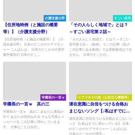
介護支援分野
すごい居宅
【住所地特例（と施設の概要
「その人らしく地域で」とは？
等）】（介護支援分野）
～すごい居宅第２話～
【住所地特例（と施設の概要等）】 （介
「その人らしく地域で」とは？ ～すごい
護支援分野） 日本のどこかのケアマネジ
居宅第２話～（動画） ※この記事（及び
ャー こんばんは。 日本のどこかの介護学
この記事にある動画）では受験勉強はでき
園学園長の 日本のどこ...
ません。 日本のどこかの...
学園長の一言ｗ
ケアマネその他（お役立ち情報等）
学園長の一言ｗ 其の三
潜在意識に自信をつける合格お
まじないソング【♪私はすでに受
学園長の一言ｗ 其の二 あなたに勇気が
出て あなたが笑顔なれる そんな写真とメ
かっている】
潜在意識に自信をつける合格おまじないソ
ッセージを この記事に増やしていきま
ング 【♪私はすでに受かっている】 日本
す。 大事なことは自分...
のどこかのケアマネジャー こんばんは。
日本のどこかの介護学...