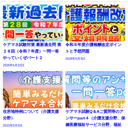
ケアマネ試験対策 最新過去問 第
令和８年度介護報酬改定ポイン
２８回（令和７年度）一問一答
トと予想問題
やっていくぜパート２
2026年5月3日
2026年5月10日
住所地特例について（介護支援
ケアマネ試験Q＆Aご質問等のア
分野）
ンサーpart４（介護支援分野、保
健医療福祉サービス分野、福祉
2022年5月3日