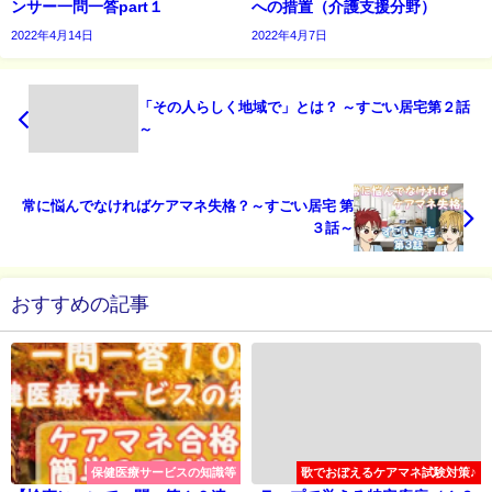
ンサー一問一答part１
への措置（介護支援分野）
2022年4月14日
2022年4月7日
「その人らしく地域で」とは？ ～すごい居宅第２話
～
常に悩んでなければケアマネ失格？～すごい居宅 第
３話～
おすすめの記事
保健医療サービスの知識等
歌でおぼえるケアマネ試験対策♪