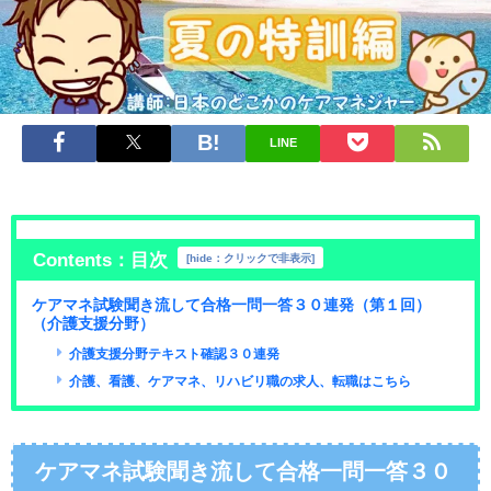
LINE
Contents：目次
[
hide：クリックで非表示
]
ケアマネ試験聞き流して合格一問一答３０連発（第１回）
（介護支援分野）
介護支援分野テキスト確認３０連発
介護、看護、ケアマネ、リハビリ職の求人、転職はこちら
ケアマネ試験聞き流して合格一問一答３０