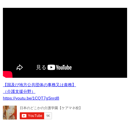
【国及び地方公共団体の事務又は責務】
（介護支援分野）
https://youtu.be/1CQT7gSnrd8