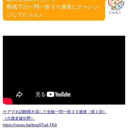
動画下の一問一答３０連発にチャレン
にゃんこ
ジしてにゃん♪
ケアマネ試験聞き流して合格一問一答３０連発（第１回）
（介護支援分野）
https://youtu.be/bnp0Tud-TE4