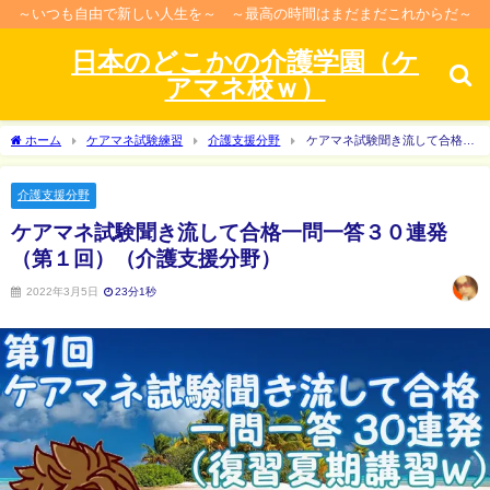
～いつも自由で新しい人生を～ ～最高の時間はまだまだこれからだ～
日本のどこかの介護学園（ケ
アマネ校ｗ）
ホーム
ケアマネ試験練習
介護支援分野
ケアマネ試験聞き流して合格一
問一答３０連発（第１回）（介護支援分野）
介護支援分野
ケアマネ試験聞き流して合格一問一答３０連発
（第１回）（介護支援分野）
2022年3月5日
23分1秒